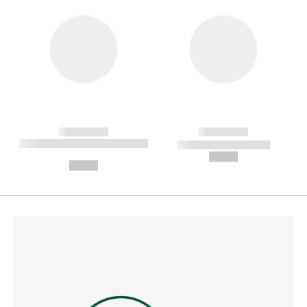
------------
------------
----------- ----------- --------
----------- -----------
---
--,-- €
--,-- €