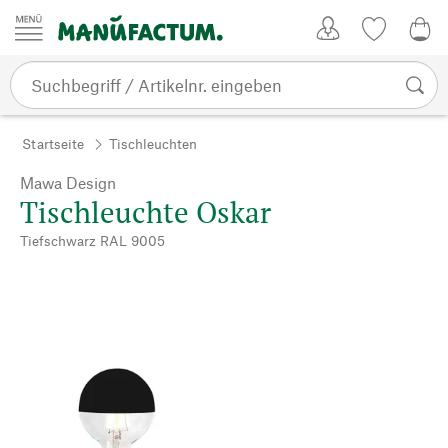
Zum Inhalt springen
Kundenkonto
Merkliste
0,0
Startseite
Tischleuchten
Mawa Design
Tischleuchte Oskar
Tiefschwarz RAL 9005