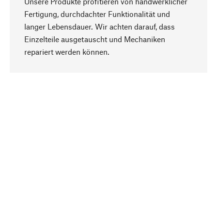
Unsere Produkte profitieren von handwerklicher
Fertigung, durchdachter Funktionalität und
langer Lebensdauer. Wir achten darauf, dass
Einzelteile ausgetauscht und Mechaniken
Nach oben
repariert werden können.
Bewusst
Nachhaltigkeit steht im Fokus unserer
Produktauswahl. Wir setzen auf natürliche
Inhaltsstoffe und Materialien, die gepflegt werden
können, sowie auf eine ressourcenschonende
und sozialverträgliche Produktion.