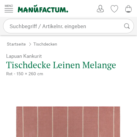
Zum Inhalt springen
Kundenkonto
Merkliste
0,0
Startseite
Tischdecken
Lapuan Kankurit
Tischdecke Leinen Melange
Rot - 150 × 260 cm