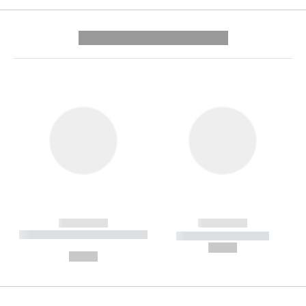
---------- --------------
------------
------------
----------- ----------- --------
----------- -----------
---
--,-- €
--,-- €