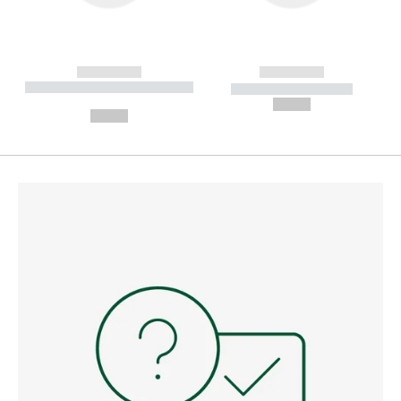
------------
------------
----------- ----------- --------
----------- -----------
---
--,-- €
--,-- €