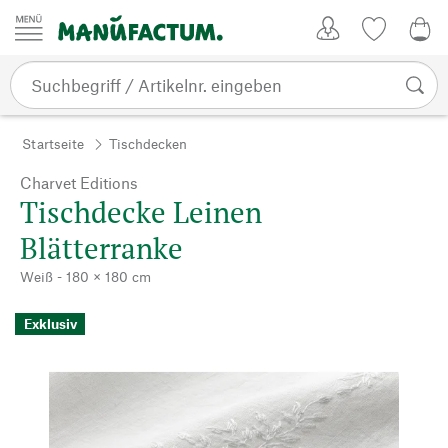
Zum Inhalt springen
Kundenkonto
Merkliste
0,0
Startseite
Tischdecken
Charvet Editions
Tischdecke Leinen
Blätterranke
Weiß - 180 × 180 cm
Exklusiv