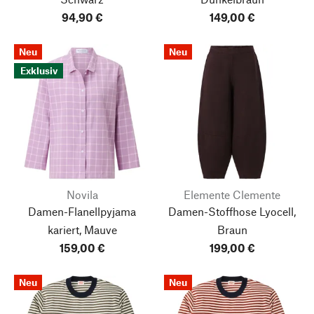
94,90 €
149,00 €
Neu
Neu
Exklusiv
Novila
Elemente Clemente
Damen-Flanellpyjama
Damen-Stoffhose Lyocell,
kariert, Mauve
Braun
159,00 €
199,00 €
Nach oben
Neu
Neu