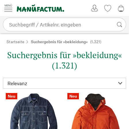
Zum Inhalt springen
Kundenkonto
Merkliste
0,0
Startseite
Suchergebnis für »bekleidung«
(1.321)
Suchergebnis für »bekleidung«
(1.321)
Neu
Neu