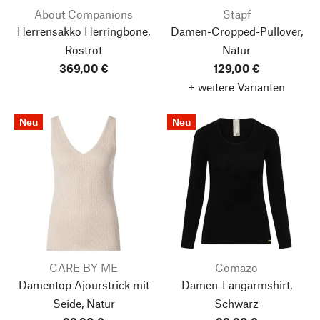
About Companions
Stapf
Herrensakko Herringbone,
Damen-Cropped-Pullover,
Rostrot
Natur
369,00 €
129,00 €
+ weitere Varianten
Neu
Neu
CARE BY ME
Comazo
Damentop Ajourstrick mit
Damen-Langarmshirt,
Seide, Natur
Schwarz