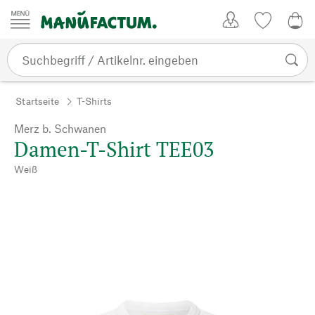
Zum Inhalt springen
Kundenkonto
Merkliste
0,0
Startseite
T-Shirts
Merz b. Schwanen
Damen-T-Shirt TEE03
Weiß