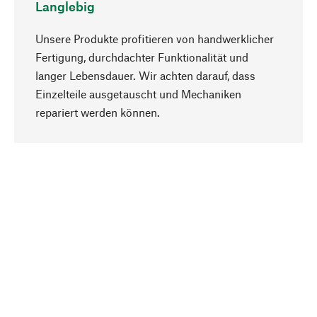
Langlebig
Unsere Produkte profitieren von handwerklicher
Fertigung, durchdachter Funktionalität und
langer Lebensdauer. Wir achten darauf, dass
Einzelteile ausgetauscht und Mechaniken
Nach oben
repariert werden können.
Bewusst
Nachhaltigkeit steht im Fokus unserer
Produktauswahl. Wir setzen auf natürliche
Inhaltsstoffe und Materialien, die gepflegt werden
können, sowie auf eine ressourcenschonende
und sozialverträgliche Produktion.