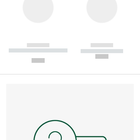
------------
------------
----------- ----------- --------
----------- -----------
---
--,-- €
--,-- €