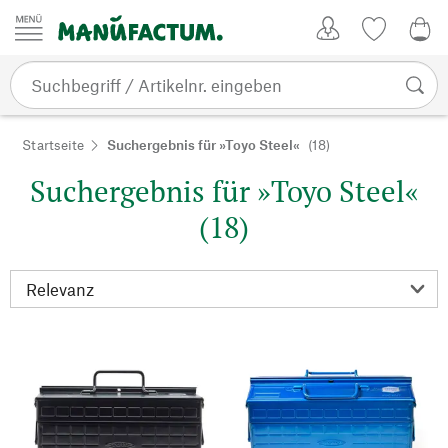
Zum Inhalt springen
Kundenkonto
Merkliste
0,0
Startseite
Suchergebnis für »Toyo Steel«
(18)
Suchergebnis für »Toyo Steel«
(18)