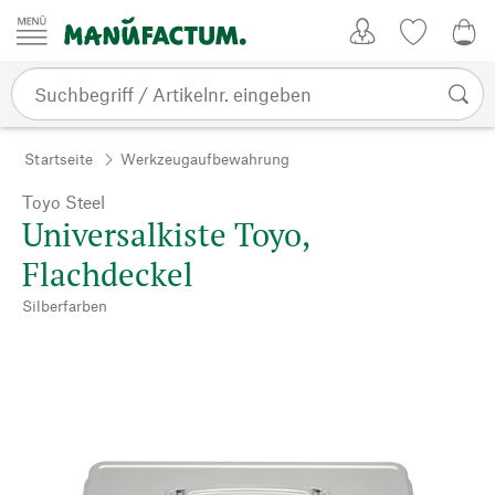
Zum Inhalt springen
Kundenkonto
Merkliste
0,0
Startseite
Werkzeugaufbewahrung
Toyo Steel
Universalkiste Toyo,
Flachdeckel
Silberfarben