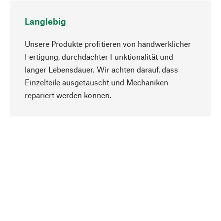
Langlebig
Unsere Produkte profitieren von handwerklicher
Fertigung, durchdachter Funktionalität und
langer Lebensdauer. Wir achten darauf, dass
Einzelteile ausgetauscht und Mechaniken
Nach oben
repariert werden können.
Bewusst
Nachhaltigkeit steht im Fokus unserer
Produktauswahl. Wir setzen auf natürliche
Inhaltsstoffe und Materialien, die gepflegt werden
können, sowie auf eine ressourcenschonende