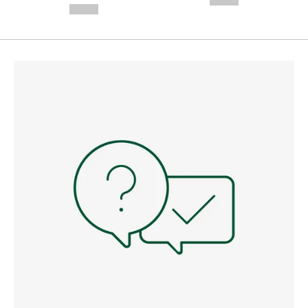
--,-- €
--,-- €