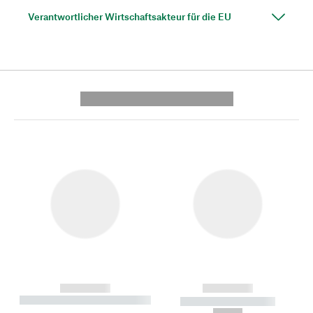
Verantwortlicher Wirtschaftsakteur für die EU
---------- --------------
------------
------------
----------- ----------- --------
----------- -----------
---