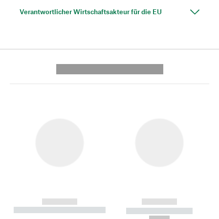
Verantwortlicher Wirtschaftsakteur für die EU
---------- --------------
------------
------------
----------- ----------- --------
----------- -----------
---