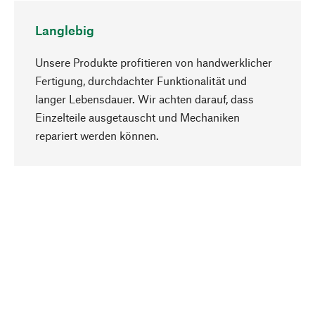
Langlebig
Unsere Produkte profitieren von handwerklicher
Fertigung, durchdachter Funktionalität und
langer Lebensdauer. Wir achten darauf, dass
Einzelteile ausgetauscht und Mechaniken
Nach oben
repariert werden können.
Bewusst
Nachhaltigkeit steht im Fokus unserer
Produktauswahl. Wir setzen auf natürliche
Inhaltsstoffe und Materialien, die gepflegt werden
können, sowie auf eine ressourcenschonende