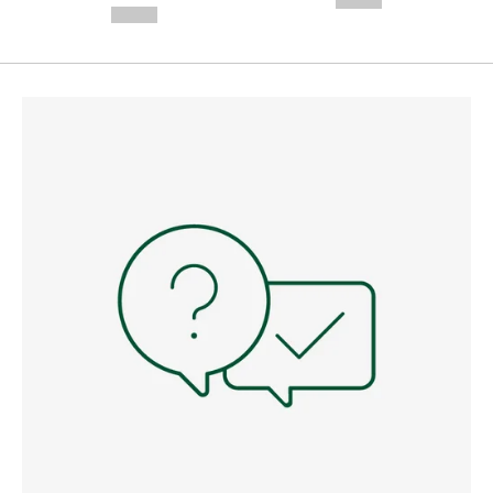
--,-- €
--,-- €