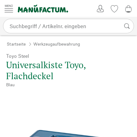
Zum Inhalt springen
Kundenkonto
Merkliste
0,0
Startseite
Werkzeugaufbewahrung
Toyo Steel
Universalkiste Toyo,
Flachdeckel
Blau