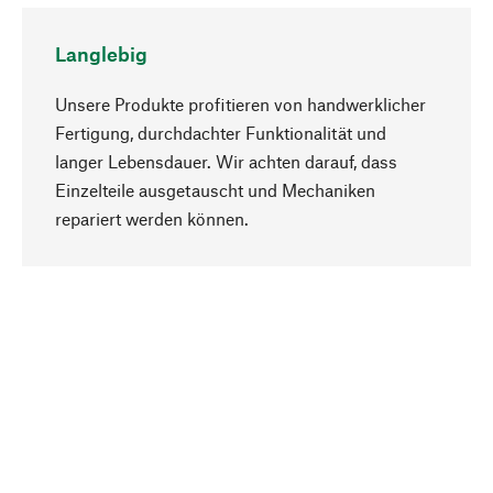
Langlebig
Unsere Produkte profitieren von handwerklicher
Fertigung, durchdachter Funktionalität und
langer Lebensdauer. Wir achten darauf, dass
Einzelteile ausgetauscht und Mechaniken
Nach oben
repariert werden können.
Bewusst
Nachhaltigkeit steht im Fokus unserer
Produktauswahl. Wir setzen auf natürliche
Inhaltsstoffe und Materialien, die gepflegt werden
können, sowie auf eine ressourcenschonende