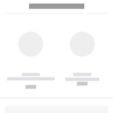
---------- --------------
------------
------------
----------- ----------- --------
----------- -----------
---
--,-- €
--,-- €