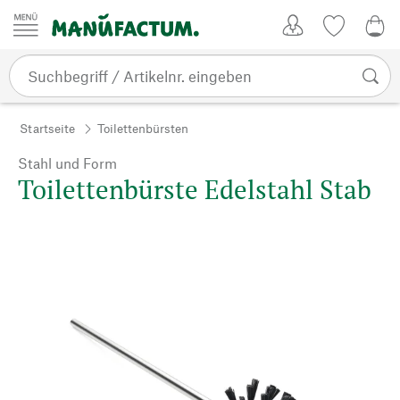
Zum Inhalt springen
Kundenkonto
Merkliste
0,0
Startseite
Toilettenbürsten
Stahl und Form
Toilettenbürste Edelstahl Stab