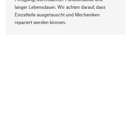
langer Lebensdauer. Wir achten darauf, dass
Einzelteile ausgetauscht und Mechaniken
Nach oben
repariert werden können.
Bewusst
Nachhaltigkeit steht im Fokus unserer
Produktauswahl. Wir setzen auf natürliche
Inhaltsstoffe und Materialien, die gepflegt werden
können, sowie auf eine ressourcenschonende
und sozialverträgliche Produktion.
Ausgewählt