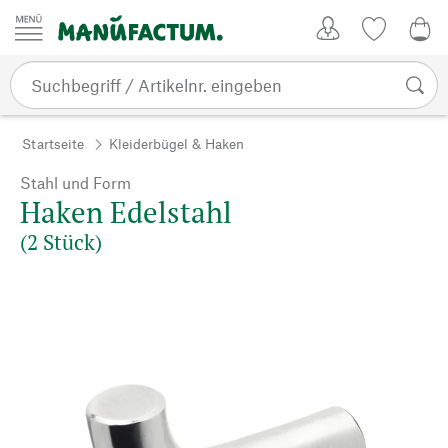
Zum Inhalt springen
Kundenkonto
Merkliste
0,0
Startseite
Kleiderbügel & Haken
Stahl und Form
Haken Edelstahl
(2 Stück)