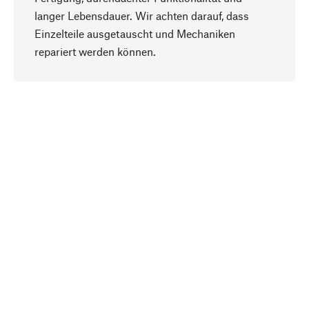
langer Lebensdauer. Wir achten darauf, dass
Einzelteile ausgetauscht und Mechaniken
Nach oben
repariert werden können.
Bewusst
Nachhaltigkeit steht im Fokus unserer
Produktauswahl. Wir setzen auf natürliche
Inhaltsstoffe und Materialien, die gepflegt werden
können, sowie auf eine ressourcenschonende
und sozialverträgliche Produktion.
Ausgewählt