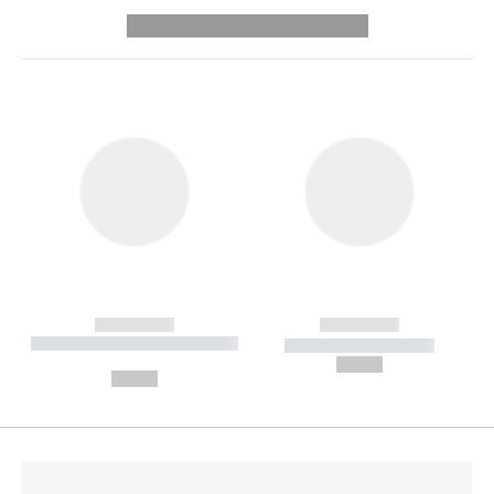
---------- --------------
------------
------------
----------- ----------- --------
----------- -----------
---
--,-- €
--,-- €