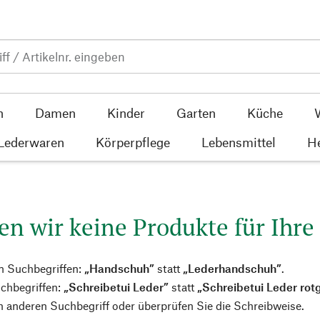
n
Damen
Kinder
Garten
Küche
 Lederwaren
Körperpflege
Lebensmittel
He
en wir keine Produkte für Ihre
n Suchbegriffen:
„Handschuh”
statt
„Lederhandschuh”
.
chbegriffen:
„Schreibetui Leder”
statt
„Schreibetui Leder rot
 anderen Suchbegriff oder überprüfen Sie die Schreibweise.