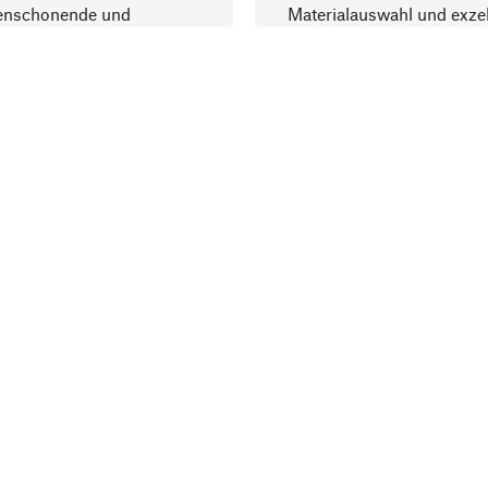
enschonende und
Materialauswahl und exzel
trägliche Produktion.
Fertigung bereichern.
Lieferung & Zah
ine
Versandkosten
ter
Lieferung
user
Rechnung
altungen
Bankeinzug