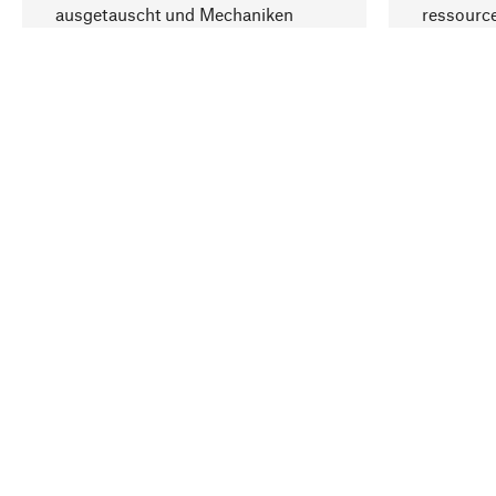
ausgetauscht und Mechaniken
ressourc
repariert werden können.
sozialver
Ihr Land
Deutschland
Kontakt
Service
Gutsche
Bestellung, Service & Beratung
Newslet
02309 939050
Warenhä
E-Mail-Kontakt:
info@manufactum.de
Veranst
Kontaktmöglichkeiten und Öffnungszeiten