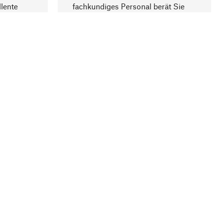
lente
fachkundiges Personal berät Sie
gern.
lung
Unternehmen
Über Manufactum
Stellenangebote
Compliance
Journal