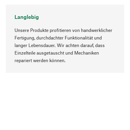
Langlebig
Unsere Produkte profitieren von handwerklicher
Fertigung, durchdachter Funktionalität und
langer Lebensdauer. Wir achten darauf, dass
Einzelteile ausgetauscht und Mechaniken
Nach oben
repariert werden können.
Bewusst
Nachhaltigkeit steht im Fokus unserer
Produktauswahl. Wir setzen auf natürliche
Inhaltsstoffe und Materialien, die gepflegt werden
können, sowie auf eine ressourcenschonende