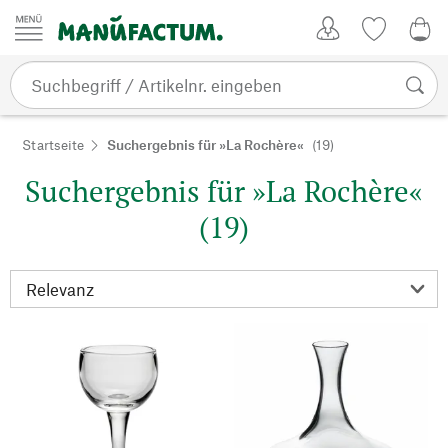
Zum Inhalt springen
Kundenkonto
Merkliste
0,0
Startseite
Suchergebnis für »La Rochère«
(19)
Suchergebnis für »La Rochère«
(19)