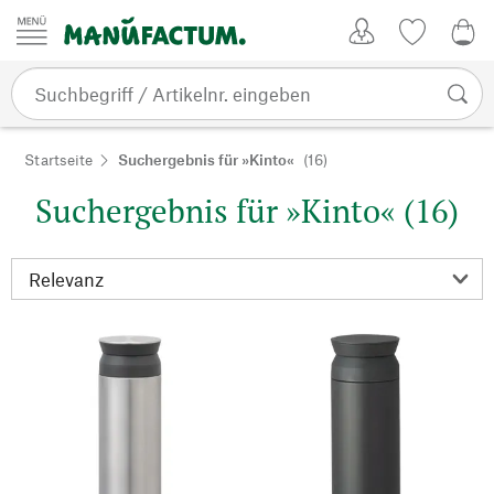
Zum Inhalt springen
Kundenkonto
Merkliste
0,0
Startseite
Suchergebnis für »Kinto«
(16)
Suchergebnis für »Kinto« (16)