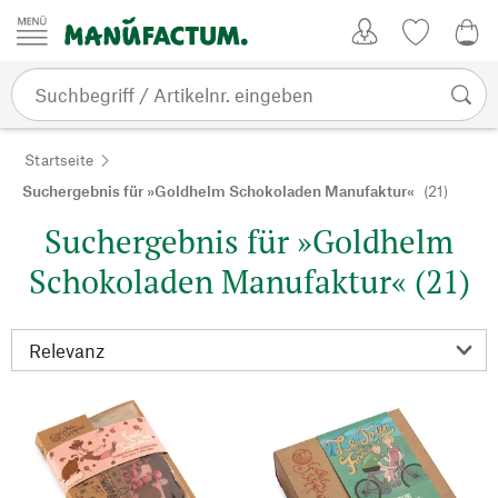
Zum Inhalt springen
Kundenkonto
Merkliste
0,0
Startseite
Suchergebnis für »Goldhelm Schokoladen Manufaktur«
(21)
Suchergebnis für »Goldhelm
Schokoladen Manufaktur« (21)