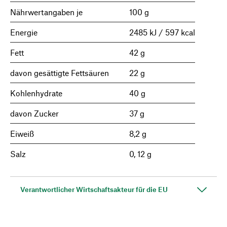
Nährwertangaben je
100 g
Energie
2485 kJ / 597 kcal
Fett
42 g
davon gesättigte Fettsäuren
22 g
Kohlenhydrate
40 g
davon Zucker
37 g
Eiweiß
8,2 g
Salz
0, 12 g
Verantwortlicher Wirtschaftsakteur für die EU