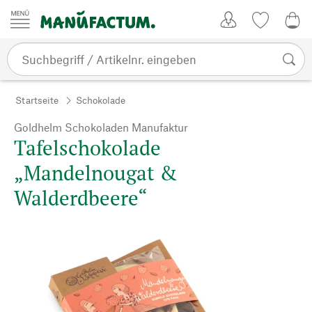
Zum Inhalt springen
Kundenkonto
Merkliste
0,0
Startseite
Schokolade
Goldhelm Schokoladen Manufaktur
Tafelschokolade
„Mandelnougat &
Walderdbeere“