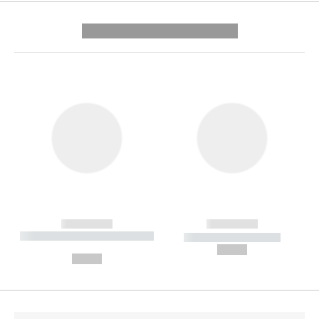
---------- --------------
------------
------------
----------- ----------- --------
----------- -----------
---
--,-- €
--,-- €