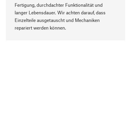
Fertigung, durchdachter Funktionalität und
langer Lebensdauer. Wir achten darauf, dass
Einzelteile ausgetauscht und Mechaniken
Nach oben
repariert werden können.
Bewusst
Nachhaltigkeit steht im Fokus unserer
Produktauswahl. Wir setzen auf natürliche
Inhaltsstoffe und Materialien, die gepflegt werden
können, sowie auf eine ressourcenschonende
und sozialverträgliche Produktion.