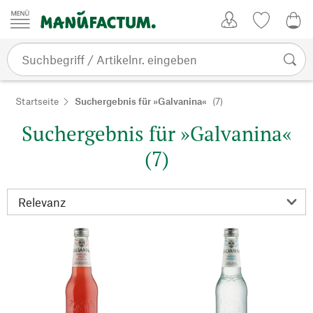
Zum Inhalt springen
Kundenkonto
Merkliste
0,0
Startseite
Suchergebnis für »Galvanina«
(7)
Suchergebnis für »Galvanina«
(7)