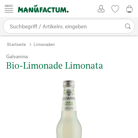
Zum Inhalt springen
Kundenkonto
Merkliste
0,0
Startseite
Limonaden
Galvanina
Bio-Limonade Limonata