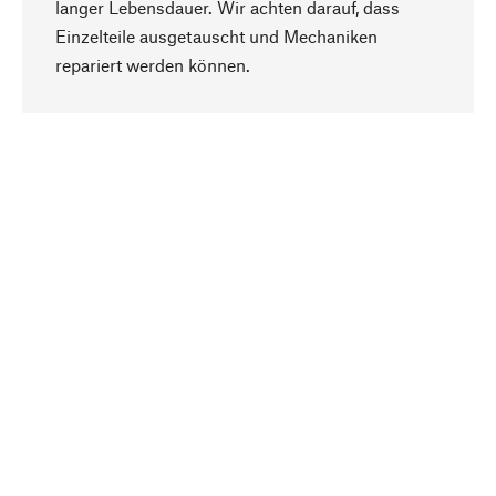
langer Lebensdauer. Wir achten darauf, dass
Einzelteile ausgetauscht und Mechaniken
Nach oben
repariert werden können.
Bewusst
Nachhaltigkeit steht im Fokus unserer
Produktauswahl. Wir setzen auf natürliche
Inhaltsstoffe und Materialien, die gepflegt werden
können, sowie auf eine ressourcenschonende
und sozialverträgliche Produktion.
Ausgewählt