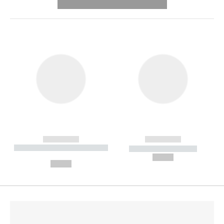
---------- --------------
------------
------------
----------- ----------- --------
----------- -----------
---
--,-- €
--,-- €