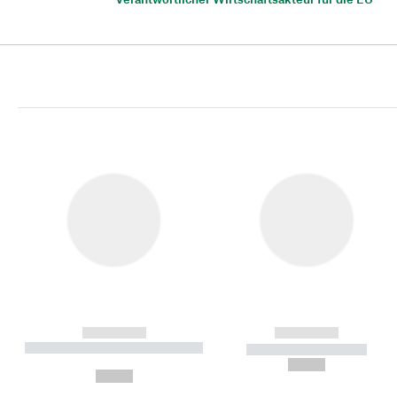
------------
------------
----------- ----------- ----------
----------- -----------
-
--,-- €
--,-- €