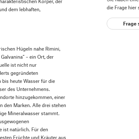
arakteristischen Körper, der
die Frage hier
und dem lebhaften,
Frage 
rischen Hügeln nahe Rimini,
Galvanina“ – ein Ort, der
lle ist nicht nur
erts gegründeten
h bis heute Wasser für die
ser des Unternehmens.
tandorte hinzugekommen, einer
in den Marken. Alle drei stehen
ilige Mineralwasser stammt.
 ausgewogenen
 ist natürlich. Für den
sten Früchte und Kräuter aus