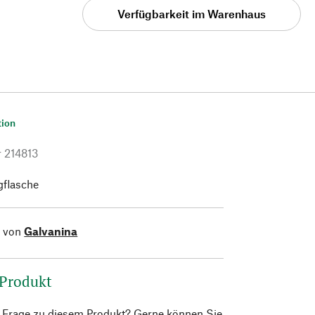
Verfügbarkeit im Warenhaus
tion
r
214813
flasche
l von
Galvanina
 Produkt
e Frage zu diesem Produkt? Gerne können Sie