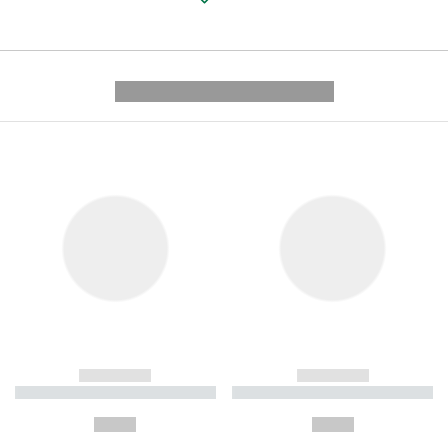
---------- --------------
------------
------------
----------- ----------- ----------
----------- ----------- ----------
-
-
--,-- €
--,-- €