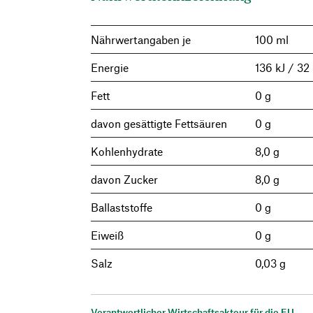
Nährwertangaben je
100 ml
Energie
136 kJ / 32 
Fett
0 g
davon gesättigte Fettsäuren
0 g
Kohlenhydrate
8,0 g
davon Zucker
8,0 g
Ballaststoffe
0 g
Eiweiß
0 g
Salz
0,03 g
Verantwortlicher Wirtschaftsakteur für die EU