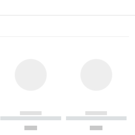
------------
------------
----------- ----------- ----------
----------- ----------- ----------
- -----------
-
--,-- €
--,-- €