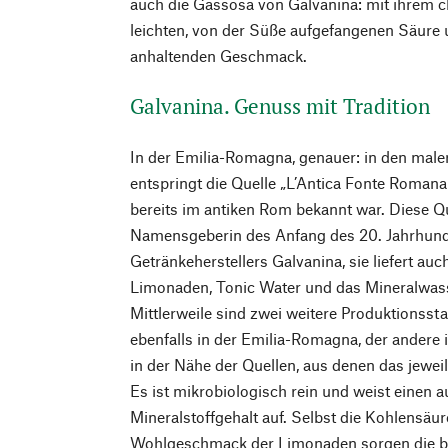
auch die Gassosa von Galvanina: mit ihrem ch
leichten, von der Süße aufgefangenen Säure 
anhaltenden Geschmack.
Galvanina. Genuss mit Tradition
In der Emilia-Romagna, genauer: in den male
entspringt die Quelle „L’Antica Fonte Romana 
bereits im antiken Rom bekannt war. Diese Que
Namensgeberin des Anfang des 20. Jahrhund
Getränkeherstellers Galvanina, sie liefert auc
Limonaden, Tonic Water und das Mineralwas
Mittlerweile sind zwei weitere Produktionss
ebenfalls in der Emilia-Romagna, der andere 
in der Nähe der Quellen, aus denen das jewe
Es ist mikrobiologisch rein und weist einen
Mineralstoffgehalt auf. Selbst die Kohlensäure
Wohlgeschmack der Limonaden sorgen die be