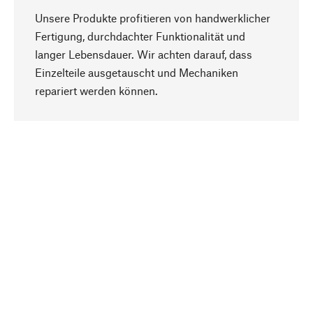
Unsere Produkte profitieren von handwerklicher
Fertigung, durchdachter Funktionalität und
langer Lebensdauer. Wir achten darauf, dass
Einzelteile ausgetauscht und Mechaniken
Nach oben
repariert werden können.
Bewusst
Nachhaltigkeit steht im Fokus unserer
Produktauswahl. Wir setzen auf natürliche
Inhaltsstoffe und Materialien, die gepflegt werden
können, sowie auf eine ressourcenschonende
und sozialverträgliche Produktion.