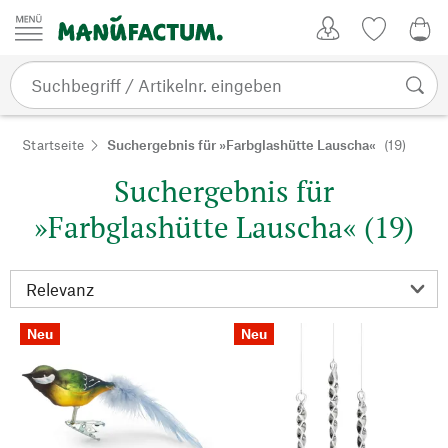
Zum Inhalt springen
Kundenkonto
Merkliste
0,0
Startseite
Suchergebnis für »Farbglashütte Lauscha«
(19)
Suchergebnis für
»Farbglashütte Lauscha« (19)
Neu
Neu