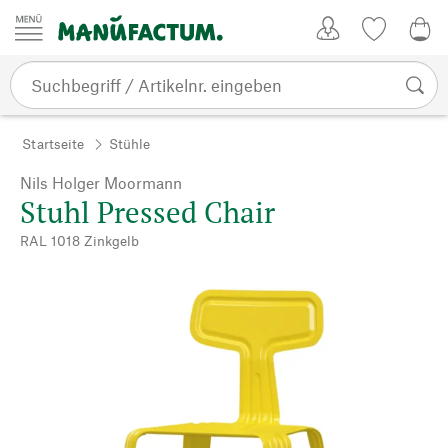
Zum Inhalt springen
Kundenkonto
Merkliste
0,0
Startseite
Stühle
Nils Holger Moormann
Stuhl Pressed Chair
RAL 1018 Zinkgelb