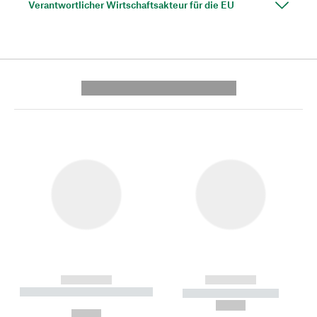
Verantwortlicher Wirtschaftsakteur für die EU
---------- --------------
------------
------------
----------- ----------- --------
----------- -----------
---
--,-- €
--,-- €