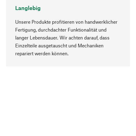
Langlebig
Unsere Produkte profitieren von handwerklicher
Fertigung, durchdachter Funktionalität und
langer Lebensdauer. Wir achten darauf, dass
Einzelteile ausgetauscht und Mechaniken
Nach oben
repariert werden können.
Bewusst
Nachhaltigkeit steht im Fokus unserer
Produktauswahl. Wir setzen auf natürliche
Inhaltsstoffe und Materialien, die gepflegt werden
können, sowie auf eine ressourcenschonende
und sozialverträgliche Produktion.