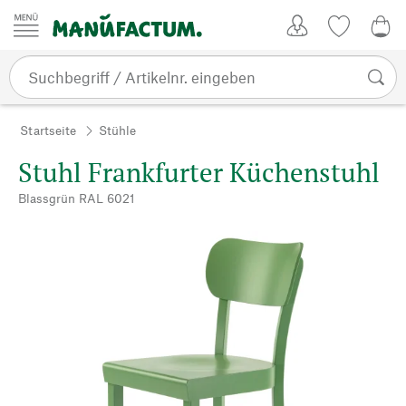
Zum Inhalt springen
Kundenkonto
Merkliste
0,0
Startseite
Stühle
Stuhl Frankfurter Küchenstuhl
Blassgrün RAL 6021