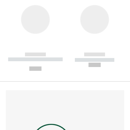
------------
------------
----------- ----------- --------
----------- -----------
---
--,-- €
--,-- €