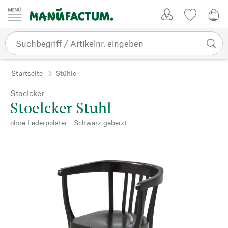
Zum Inhalt springen
Kundenkonto
Merkliste
0,0
Startseite
Stühle
Stoelcker
Stoelcker Stuhl
ohne Lederpolster - Schwarz gebeizt