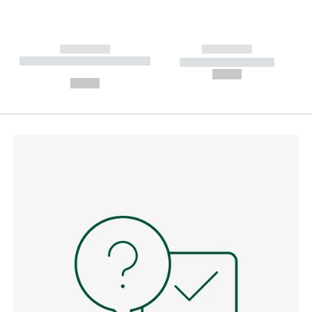
------------
------------
----------- ----------- --------
----------- -----------
---
--,-- €
--,-- €