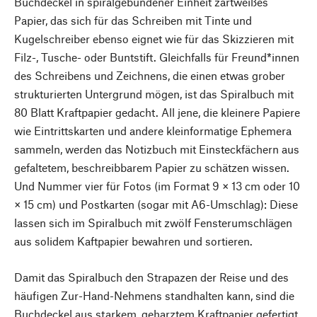
Buchdeckel in spiralgebundener Einheit zartweißes
Papier, das sich für das Schreiben mit Tinte und
Kugelschreiber ebenso eignet wie für das Skizzieren mit
Filz-, Tusche- oder Buntstift. Gleichfalls für Freund*innen
des Schreibens und Zeichnens, die einen etwas grober
strukturierten Untergrund mögen, ist das Spiralbuch mit
80 Blatt Kraftpapier gedacht. All jene, die kleinere Papiere
wie Eintrittskarten und andere kleinformatige Ephemera
sammeln, werden das Notizbuch mit Einsteckfächern aus
gefaltetem, beschreibbarem Papier zu schätzen wissen.
Und Nummer vier für Fotos (im Format 9 × 13 cm oder 10
× 15 cm) und Postkarten (sogar mit A6-Umschlag): Diese
lassen sich im Spiralbuch mit zwölf Fensterumschlägen
aus solidem Kaftpapier bewahren und sortieren.
Damit das Spiralbuch den Strapazen der Reise und des
häufigen Zur-Hand-Nehmens standhalten kann, sind die
Buchdeckel aus starkem, geharztem Kraftpapier gefertigt.