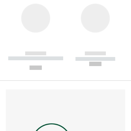
------------
------------
----------- ----------- --------
----------- -----------
---
--,-- €
--,-- €