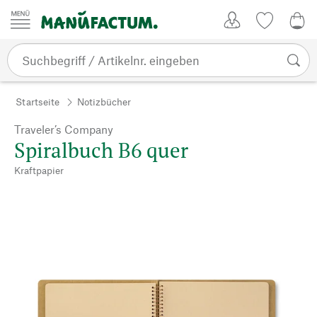
Zum Inhalt springen
Kundenkonto
Merkliste
0,0
Startseite
Notizbücher
Traveler’s Company
Spiralbuch B6 quer
Kraftpapier