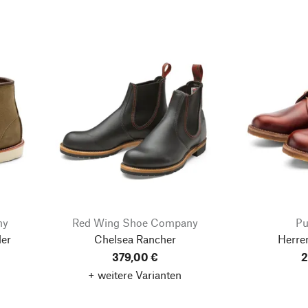
ny
Red Wing Shoe Company
Pu
er
Chelsea Rancher
Herre
379,00 €
2
+ weitere Varianten