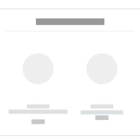
---------- --------------
------------
------------
----------- ----------- --------
----------- -----------
---
--,-- €
--,-- €