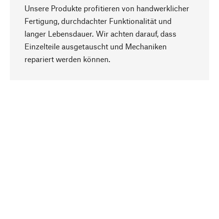
Unsere Produkte profitieren von handwerklicher
Fertigung, durchdachter Funktionalität und
langer Lebensdauer. Wir achten darauf, dass
Einzelteile ausgetauscht und Mechaniken
Nach oben
repariert werden können.
Bewusst
Nachhaltigkeit steht im Fokus unserer
Produktauswahl. Wir setzen auf natürliche
Inhaltsstoffe und Materialien, die gepflegt werden
können, sowie auf eine ressourcenschonende
und sozialverträgliche Produktion.