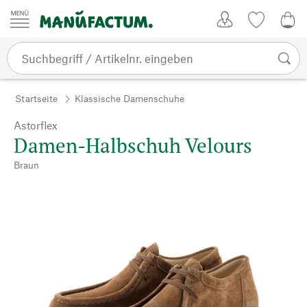
Zum Inhalt springen
Kundenkonto
Merkliste
0,0
Startseite
Klassische Damenschuhe
Astorflex
Damen-Halbschuh Velours
Braun