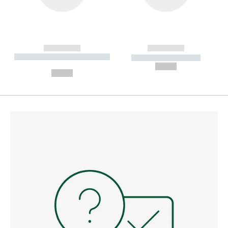
------------
------------
----------- ----------- --------
----------- -----------
---
--,-- €
--,-- €