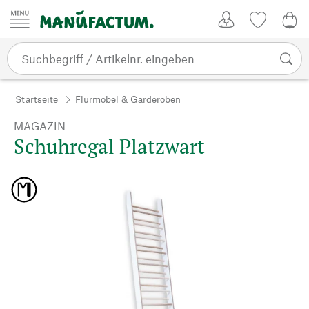
Zum Inhalt springen
Kundenkonto
Merkliste
0,0
Startseite
Flurmöbel & Garderoben
MAGAZIN
Schuhregal Platzwart