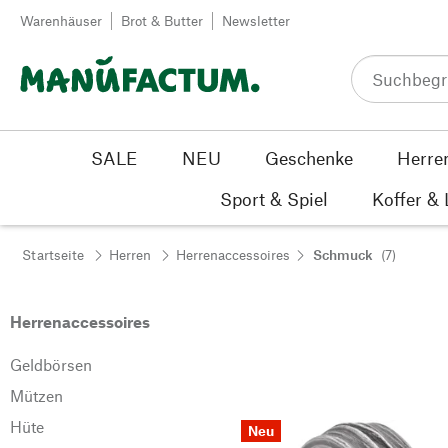
Zum Inhalt springen
Warenhäuser
Brot & Butter
Newsletter
SALE
NEU
Geschenke
Herre
Sport & Spiel
Koffer &
Startseite
Herren
Herrenaccessoires
Schmuck
(7)
Herrenaccessoires
Geldbörsen
Mützen
Hüte
Neu