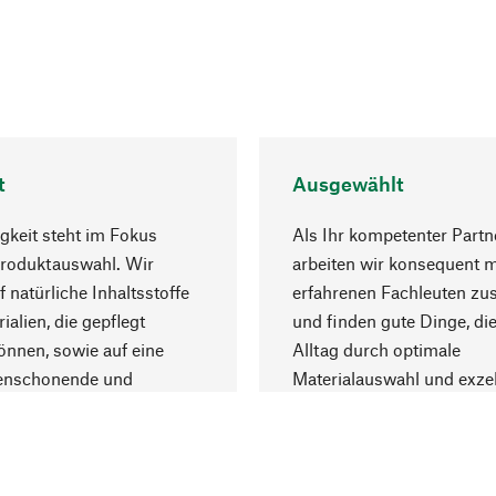
t
Ausgewählt
gkeit steht im Fokus
Als Ihr kompetenter Partn
Produktauswahl. Wir
arbeiten wir konsequent m
f natürliche Inhaltsstoffe
erfahrenen Fachleuten z
ialien, die gepflegt
und finden gute Dinge, die
nnen, sowie auf eine
Alltag durch optimale
enschonende und
Materialauswahl und exzel
trägliche Produktion.
Fertigung bereichern.