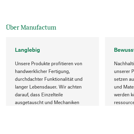
Über Manufactum
Langlebig
Bewuss
Unsere Produkte profitieren von
Nachhalti
handwerklicher Fertigung,
unserer 
durchdachter Funktionalität und
setzen au
langer Lebensdauer. Wir achten
und Mater
darauf, dass Einzelteile
werden kö
ausgetauscht und Mechaniken
ressourc
repariert werden können.
sozialver