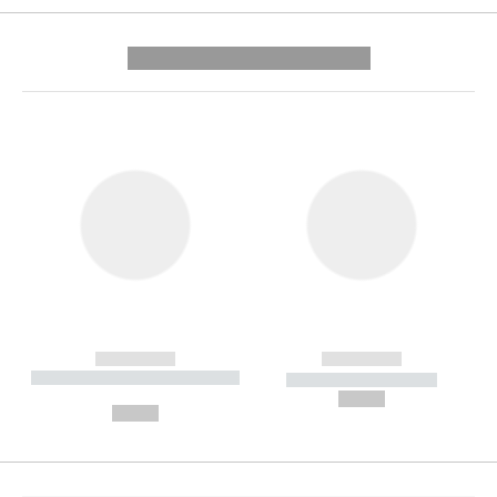
---------- --------------
------------
------------
----------- ----------- --------
----------- -----------
---
--,-- €
--,-- €