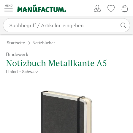
Zum Inhalt springen
Kundenkonto
Merkliste
0,0
Startseite
Notizbücher
Bindewerk
Notizbuch Metallkante A5
Liniert - Schwarz