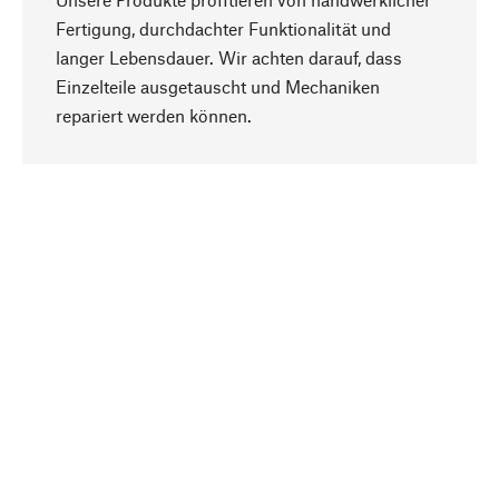
Fertigung, durchdachter Funktionalität und
langer Lebensdauer. Wir achten darauf, dass
Einzelteile ausgetauscht und Mechaniken
Nach oben
repariert werden können.
Bewusst
Nachhaltigkeit steht im Fokus unserer
Produktauswahl. Wir setzen auf natürliche
Inhaltsstoffe und Materialien, die gepflegt werden
können, sowie auf eine ressourcenschonende
und sozialverträgliche Produktion.