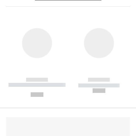
------------
------------
----------- ----------- --------
----------- -----------
---
--,-- €
--,-- €