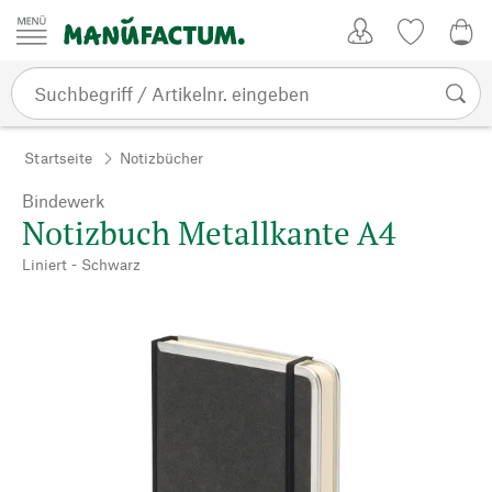
Zum Inhalt springen
Kundenkonto
Merkliste
0,0
Startseite
Notizbücher
Bindewerk
Notizbuch Metallkante A4
Liniert - Schwarz