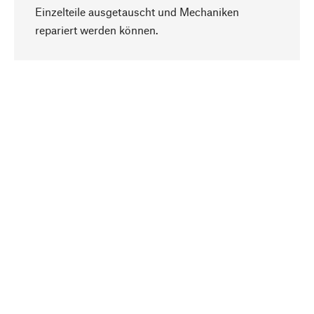
Einzelteile ausgetauscht und Mechaniken
Nach oben
repariert werden können.
Bewusst
Nachhaltigkeit steht im Fokus unserer
Produktauswahl. Wir setzen auf natürliche
Inhaltsstoffe und Materialien, die gepflegt werden
können, sowie auf eine ressourcenschonende
und sozialverträgliche Produktion.
Ausgewählt