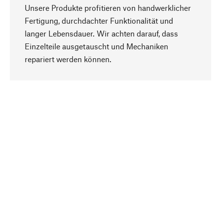
Unsere Produkte profitieren von handwerklicher
Fertigung, durchdachter Funktionalität und
langer Lebensdauer. Wir achten darauf, dass
Einzelteile ausgetauscht und Mechaniken
Nach oben
repariert werden können.
Bewusst
Nachhaltigkeit steht im Fokus unserer
Produktauswahl. Wir setzen auf natürliche
Inhaltsstoffe und Materialien, die gepflegt werden
können, sowie auf eine ressourcenschonende
und sozialverträgliche Produktion.