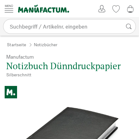
Zum Inhalt springen
Kundenkonto
Merkliste
0,0
Startseite
Notizbücher
Manufactum
Notizbuch Dünndruckpapier
Silberschnitt