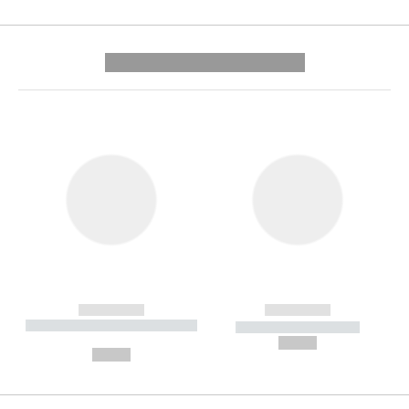
---------- --------------
------------
------------
----------- ----------- --------
----------- -----------
---
--,-- €
--,-- €