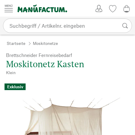
Zum Inhalt springen
Kundenkonto
Merkliste
0,0
Startseite
Moskitonetze
Brettschneider Fernreisebedarf
Moskitonetz Kasten
Klein
Exklusiv