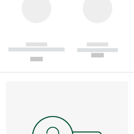
------------
------------
----------- ----------- --------
----------- -----------
---
--,-- €
--,-- €