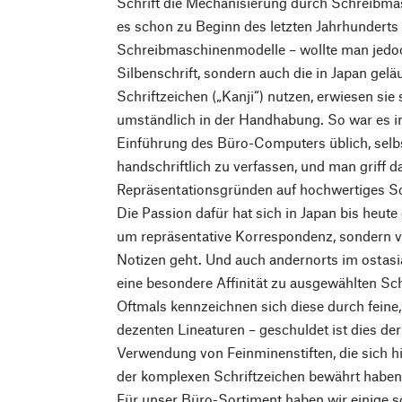
Schrift die Mechanisierung durch Schreibma
es schon zu Beginn des letzten Jahrhunderts 
Schreibmaschinenmodelle – wollte man jedoc
Silbenschrift, sondern auch die in Japan gel
Schriftzeichen („Kanji“) nutzen, erwiesen sie
umständlich in der Handhabung. So war es i
Einführung des Büro-Computers üblich, selb
handschriftlich zu verfassen, und man griff 
Repräsentationsgründen auf hochwertiges Sc
Die Passion dafür hat sich in Japan bis heute
um repräsentative Korrespondenz, sondern v
Notizen geht. Und auch andernorts im ostasi
eine besondere Affinität zu ausgewählten Sc
Oftmals kennzeichnen sich diese durch feine,
dezenten Lineaturen – geschuldet ist dies de
Verwendung von Feinminenstiften, die sich hi
der komplexen Schriftzeichen bewährt haben
Für unser Büro-Sortiment haben wir einige 