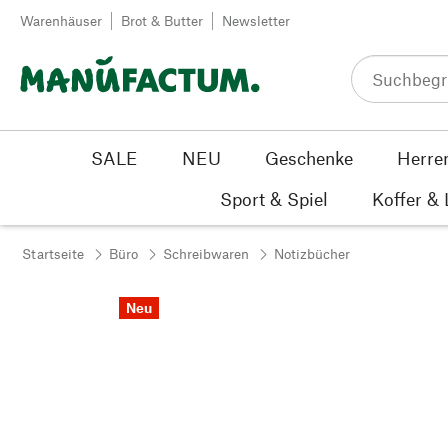
Zum Inhalt springen
Warenhäuser
Brot & Butter
Newsletter
SALE
NEU
Geschenke
Herre
Sport & Spiel
Koffer &
Startseite
Büro
Schreibwaren
Notizbücher
Neu