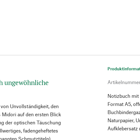
Produktinforma
h ungewöhnliche
Artikelnumme
Notizbuch mit 
Format A5, of
 von Unvollständigkeit, den
Buchbindergaz
 Midori auf den ersten Blick
Naturpapier, 
ung der optischen Täuschung
Aufklebersatz m
llwertiges, fadengeheftetes
nannten Schmutztiteln),