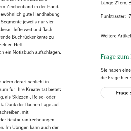
Länge 21 cm, B
em Zeichenband in der Hand.
ngewöhnlich gute Handhabung
Punktraster: 1
 Segmente jeweils nur vier
iese Hefte weit und flach
Weitere Artike
törende Buchrückenkante zu
zelnen Heft
ch ein Notizbuch aufschlagen.
Frage zum
Sie haben ein
die Frage hier
udem derart schlicht in
m für Ihre Kreativität bietet:
Frage 
g, als Skizzen-, Reise- oder
k. Dank der flachen Lage auf
schreiben, mit
 oder Restaurantrechnungen
n. Im Übrigen kann auch der