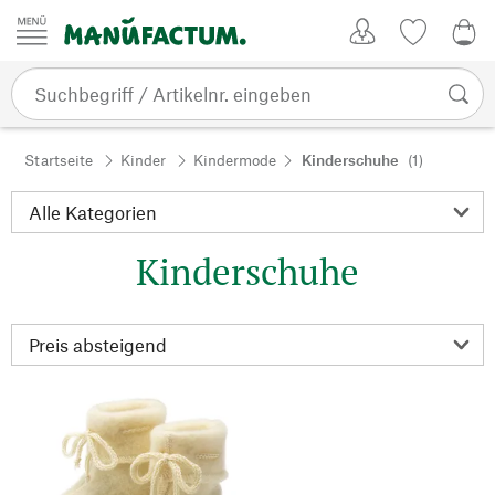
Zum Inhalt springen
Kundenkonto
Merkliste
0,0
Startseite
Kinder
Kindermode
Kinderschuhe
(1)
Kinderschuhe