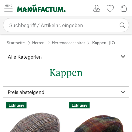
Zum Inhalt springen
Kundenkonto
Merkliste
0,0
Startseite
Herren
Herrenaccessoires
Kappen
(17)
Kappen
Exklusiv
Exklusiv