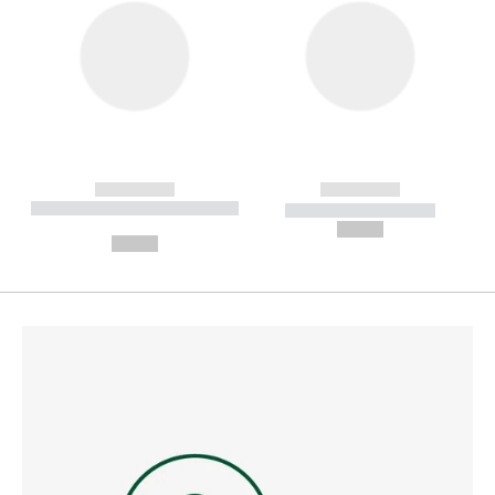
------------
------------
----------- ----------- --------
----------- -----------
---
--,-- €
--,-- €