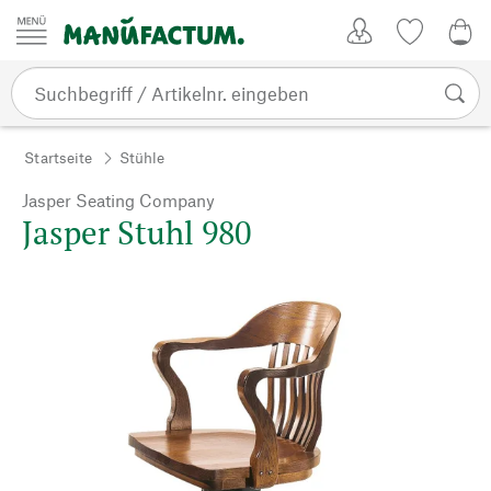
Zum Inhalt springen
Kundenkonto
Merkliste
0,0
Startseite
Stühle
Jasper Seating Company
Jasper Stuhl 980