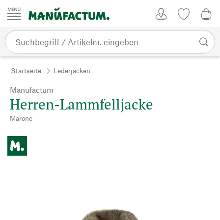
Zum Inhalt springen
Kundenkonto
Merkliste
0,0
Startseite
Lederjacken
Manufactum
Herren-Lammfelljacke
Marone