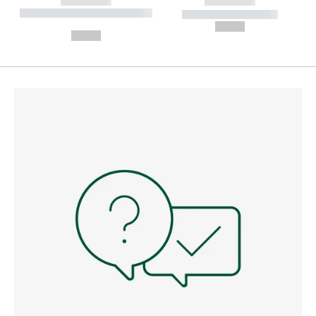
------------
------------
----------- ----------- --------
----------- -----------
---
--,-- €
--,-- €