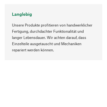
Langlebig
Unsere Produkte profitieren von handwerklicher
Fertigung, durchdachter Funktionalität und
langer Lebensdauer. Wir achten darauf, dass
Einzelteile ausgetauscht und Mechaniken
Nach oben
repariert werden können.
Bewusst
Nachhaltigkeit steht im Fokus unserer
Produktauswahl. Wir setzen auf natürliche
Inhaltsstoffe und Materialien, die gepflegt werden
können, sowie auf eine ressourcenschonende