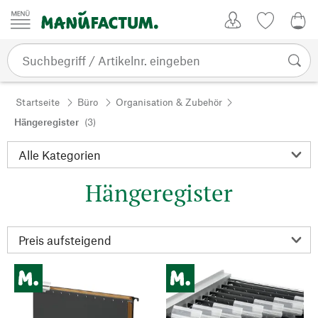
Zum Inhalt springen
Kundenkonto
Merkliste
0,0
Startseite
Büro
Organisation & Zubehör
Hängeregister
(3)
Hängeregister