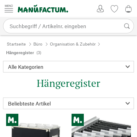
Zum Inhalt springen
Kundenkonto
Merkliste
0,0
Startseite
Büro
Organisation & Zubehör
Hängeregister
(3)
Hängeregister