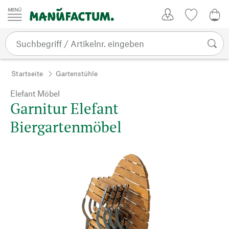
Zum Inhalt springen
Kundenkonto
Merkliste
0,0
Startseite
Gartenstühle
Elefant Möbel
Garnitur Elefant
Biergartenmöbel