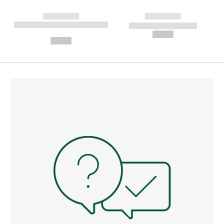
------------
------------
----------- ----------- --------
----------- -----------
---
--,-- €
--,-- €