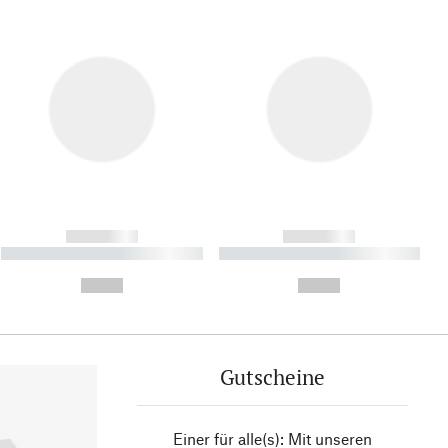
------------
------------
----------- ----------- ----------
----------- ----------- ----------
- -----------
-
--,-- €
--,-- €
Gutscheine
Einer für alle(s): Mit unseren