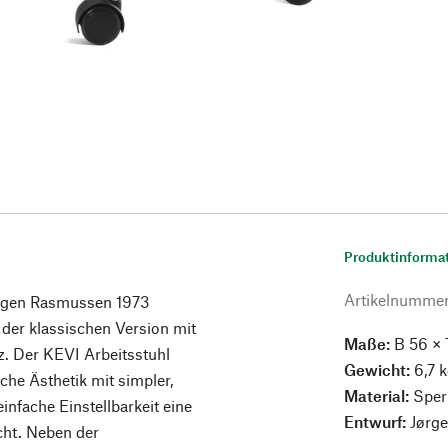
Produktinforma
Artikelnumme
ørgen Rasmussen 1973
 der klassischen Version mit
Maße:
B 56 × 
z. Der KEVI Arbeitsstuhl
Gewicht:
6,7 
sche Ästhetik mit simpler,
Material:
Sper
einfache Einstellbarkeit eine
Entwurf:
Jørg
cht. Neben der