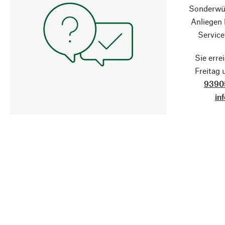
Sonderwün
Anliegen
Service
Sie erre
Freitag
9390
in