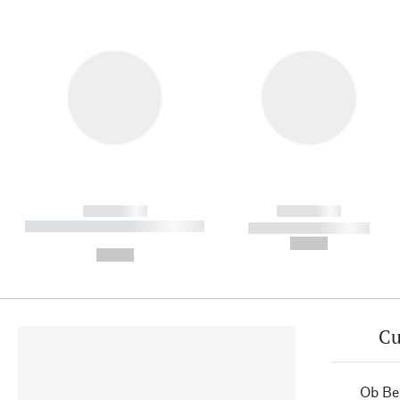
------------
------------
----------- ----------- ----------
----------- -----------
-
--,-- €
--,-- €
Cu
Ob Ber