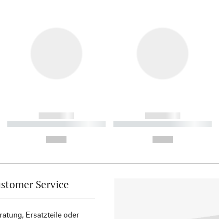
------------
------------
----------- ----------- ----------
----------- ----------- ----------
-
-
--,-- €
--,-- €
stomer Service
atung, Ersatzteile oder