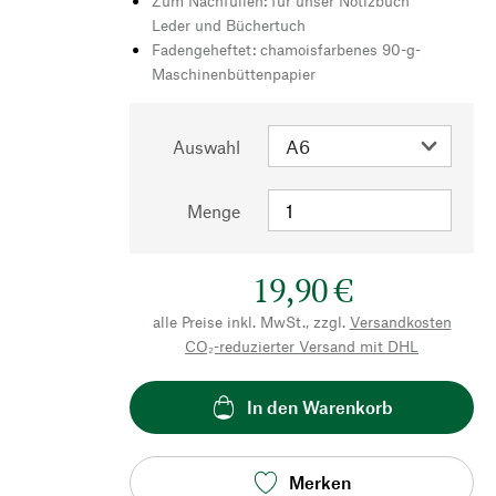
Zum Nachfüllen: für unser Notizbuch
Leder und Büchertuch
Fadengeheftet: chamoisfarbenes 90-g-
Maschinenbüttenpapier
Auswahl
Menge
19,90 €
alle Preise inkl. MwSt., zzgl.
Versandkosten
CO₂-reduzierter Versand mit DHL
In den Warenkorb
Merken