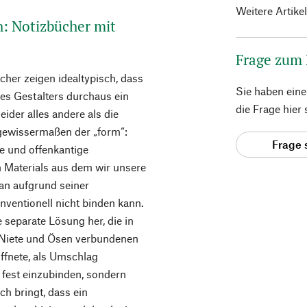
Weitere Artike
h: Notizbücher mit
Frage zum
her zeigen idealtypisch, dass
Sie haben ein
es Gestalters durchaus ein
die Frage hier
ider alles andere als die
l gewissermaßen der „form“:
Frage 
ie und offenkantige
n Materials aus dem wir unsere
man aufgrund seiner
ventionell nicht binden kann.
 separate Lösung her, die in
 Niete und Ösen verbundenen
ffnete, als Umschlag
t fest einzubinden, sondern
ch bringt, dass ein