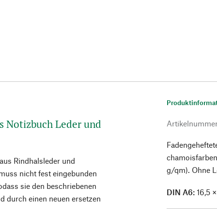
Produktinforma
as Notizbuch Leder und
Artikelnumme
Fadengeheftete
chamoisfarben
 aus Rindhalsleder und
g/qm). Ohne L
muss nicht fest eingebunden
sodass sie den beschriebenen
DIN A6:
16,5 
d durch einen neuen ersetzen