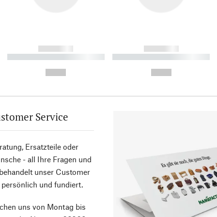
------------
------------
----------- ----------- ----------
----------- ----------- ----------
-
-
--,-- €
--,-- €
stomer Service
atung, Ersatzteile oder
sche - all Ihre Fragen und
 behandelt unser Customer
 persönlich und fundiert.
ichen uns von Montag bis