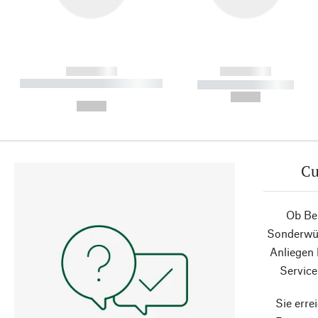
------------
------------
----------- ----------- ----------
----------- -----------
-
--,-- €
--,-- €
Cu
Ob Ber
Sonderwün
Anliegen
Service
Sie erre