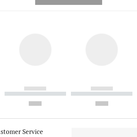
---------- --------------
------------
------------
----------- ----------- ----------
----------- ----------- ----------
-
-
--,-- €
--,-- €
stomer Service