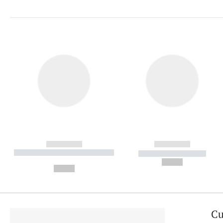
------------
------------
----------- ----------- ----------
----------- -----------
-
--,-- €
--,-- €
Cu