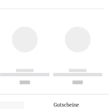
------------
------------
----------- ----------- ----------
----------- ----------- ----------
- -----------
-
--,-- €
--,-- €
Gutscheine