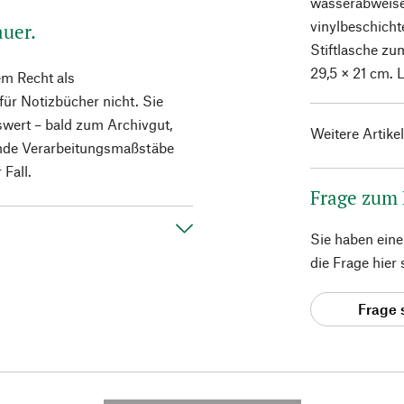
wasserabweise
vinylbeschicht
auer.
Stiftlasche zu
29,5 × 21 cm. 
em Recht als
für Notizbücher nicht. Sie
gswert – bald zum Archivgut,
Weitere Artike
lende Verarbeitungsmaßstäbe
 Fall.
Frage zum
Sie haben ein
die Frage hier
Frage 