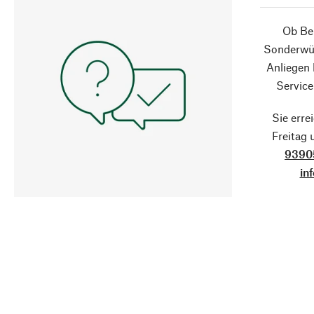
Ob Ber
Sonderwün
Anliegen
Service
Sie erre
Freitag
9390
in