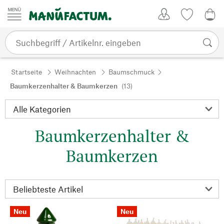
Zum Inhalt springen
Kundenkonto
Merkliste
0,0
Startseite
Weihnachten
Baumschmuck
Baumkerzenhalter & Baumkerzen
(13)
Baumkerzenhalter &
Baumkerzen
Neu
Neu