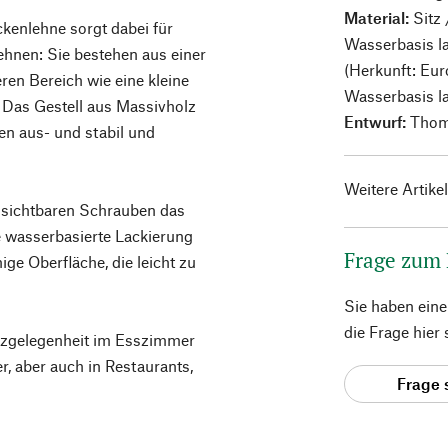
Material:
Sitz
kenlehne sorgt dabei für
Wasserbasis la
nen: Sie bestehen aus einer
(Herkunft: Eur
ren Bereich wie eine kleine
Wasserbasis la
 Das Gestell aus Massivholz
Entwurf:
Thom
ben aus- und stabil und
Weitere Artike
e sichtbaren Schrauben das
e wasserbasierte Lackierung
Frage zum
ige Oberfläche, die leicht zu
Sie haben ein
die Frage hier
Sitzgelegenheit im Esszimmer
, aber auch in Restaurants,
Frage 