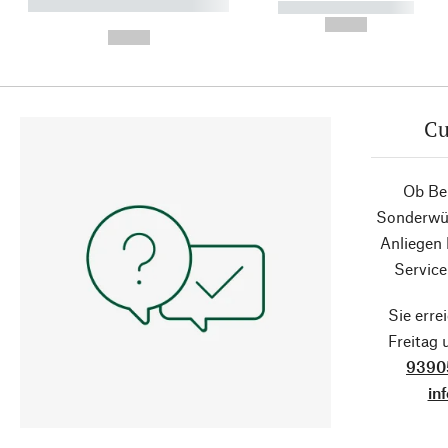
----------- ----------- ----------
----------- -----------
-
--,-- €
--,-- €
Cu
Ob Ber
Sonderwün
Anliegen
Service
Sie erre
Freitag
9390
in