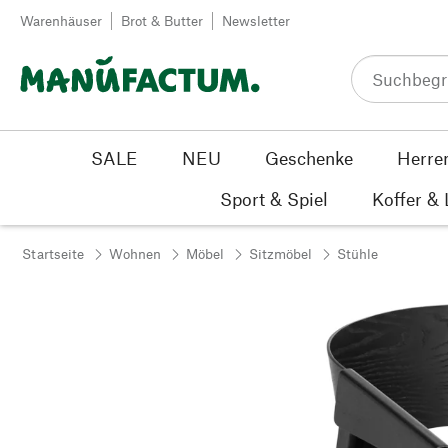
Zum Inhalt springen
Warenhäuser
Brot & Butter
Newsletter
SALE
NEU
Geschenke
Herre
Sport & Spiel
Koffer &
Startseite
Wohnen
Möbel
Sitzmöbel
Stühle