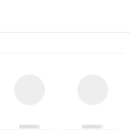
------------
------------