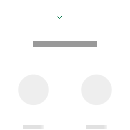
---------- --------------
------------
------------