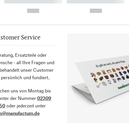
----------- ----------- ----------
----------- ----------- ----------
-
-
--,-- €
--,-- €
stomer Service
atung, Ersatzteile oder
sche - all Ihre Fragen und
 behandelt unser Customer
 persönlich und fundiert.
ichen uns von Montag bis
 unter der Nummer
02309
50
oder jederzeit unter
fo@manufactum.de