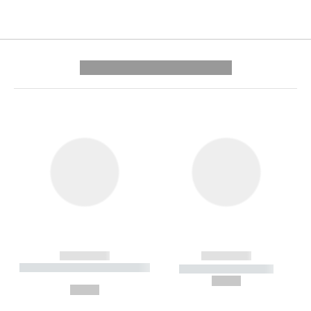
---------- --------------
------------
------------
----------- ----------- --------
----------- -----------
---
--,-- €
--,-- €