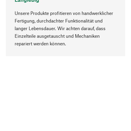
Unsere Produkte profitieren von handwerklicher
Fertigung, durchdachter Funktionalität und
langer Lebensdauer. Wir achten darauf, dass
Einzelteile ausgetauscht und Mechaniken
Nach oben
repariert werden können.
Bewusst
Nachhaltigkeit steht im Fokus unserer
Produktauswahl. Wir setzen auf natürliche
Inhaltsstoffe und Materialien, die gepflegt werden
können, sowie auf eine ressourcenschonende
und sozialverträgliche Produktion.