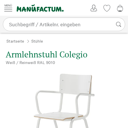
Zum Inhalt springen
Kundenkonto
Merkliste
0,0
Startseite
Stühle
Armlehnstuhl Colegio
Weiß / Reinweiß RAL 9010