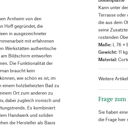
Kann unter 
Terrasse oder
en Arnheim von den
die aus dem Of
n Hoff gegründet, die
seine Zusatzte
deen in ausgezeichneter
rostenden Ober
ammenarbeit mit erfahrenen
Maße:
L 76 × 
ren Werkstätten authentische
Gewicht:
11 kg
ht am Bildschirm entworfen
Material:
Corte
en. Die Funktionalität der
– man braucht kein
können, wie schön es ist, im
Weitere Artike
in einem holzbeheizten Bad zu
 einem Ort zum anderen zu
Frage zum
, dabei zugleich ironisch und
ltungstrends. Es kombiniert
Sie haben ein
llem Handwerk und soliden
die Frage hier
ehen die Hersteller als Basis