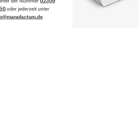
 unter der Nummer
02309
50
oder jederzeit unter
fo@manufactum.de