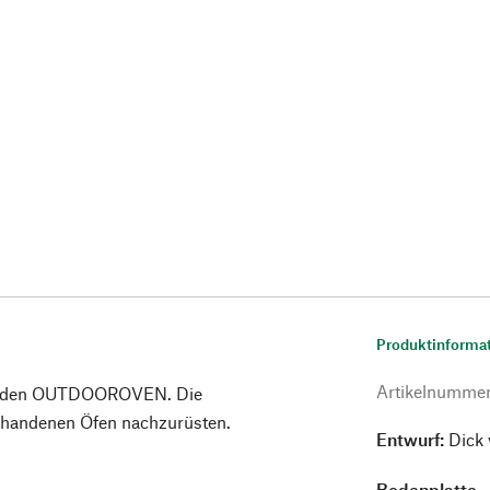
Produktinforma
Artikelnumme
für den OUTDOOROVEN. Die
rhandenen Öfen nachzurüsten.
Entwurf:
Dick 
Bodenplatte