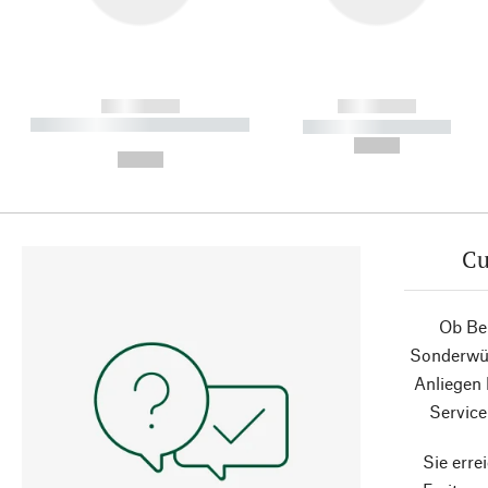
------------
------------
----------- ----------- ----------
----------- -----------
-
--,-- €
--,-- €
Cu
Ob Ber
Sonderwün
Anliegen
Service
Sie erre