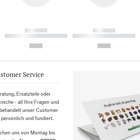
------------
------------
----------- ----------- ----------
----------- ----------- ----------
-
-
--,-- €
--,-- €
stomer Service
atung, Ersatzteile oder
sche - all Ihre Fragen und
 behandelt unser Customer
 persönlich und fundiert.
ichen uns von Montag bis