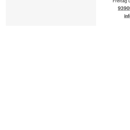
Freitag
9390
in