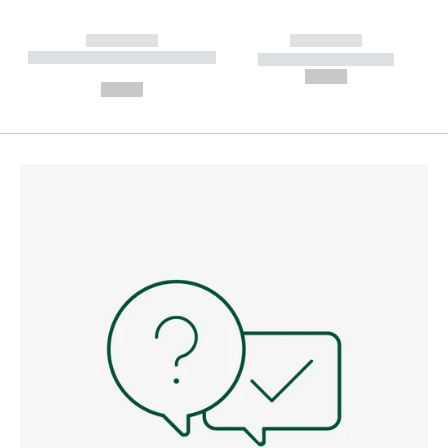
------------
------------
----------- ----------- --------
----------- -----------
---
--,-- €
--,-- €