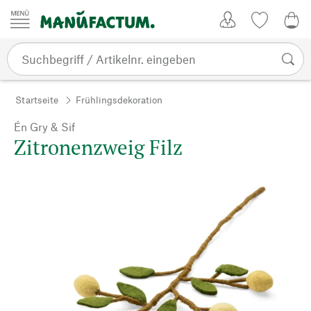
Zum Inhalt springen
Kundenkonto
Merkliste
0,0
Startseite
Frühlingsdekoration
Én Gry & Sif
Zitronenzweig Filz