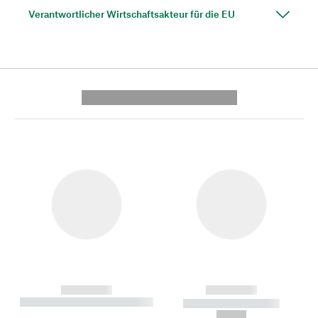
Verantwortlicher Wirtschaftsakteur für die EU
---------- --------------
------------
------------
----------- ----------- --------
----------- -----------
---
--,-- €