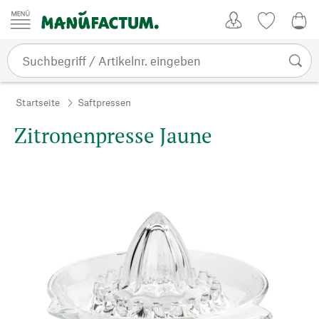
Zum Inhalt springen
Kundenkonto
Merkliste
0,0
Startseite
Saftpressen
Zitronenpresse Jaune