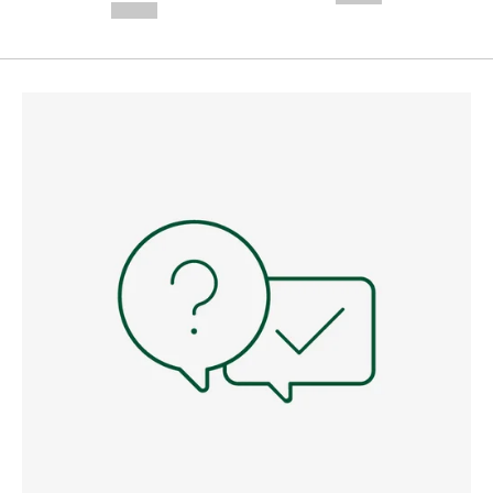
--,-- €