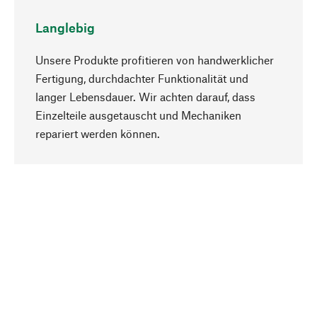
Langlebig
Unsere Produkte profitieren von handwerklicher
Fertigung, durchdachter Funktionalität und
langer Lebensdauer. Wir achten darauf, dass
Einzelteile ausgetauscht und Mechaniken
Nach oben
repariert werden können.
Bewusst
Nachhaltigkeit steht im Fokus unserer
Produktauswahl. Wir setzen auf natürliche
Inhaltsstoffe und Materialien, die gepflegt werden
können, sowie auf eine ressourcenschonende