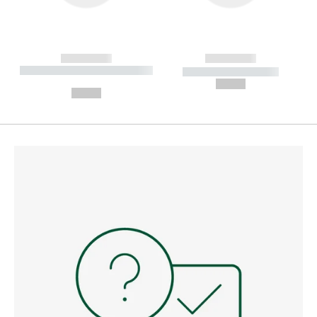
------------
------------
----------- ----------- --------
----------- -----------
---
--,-- €
--,-- €