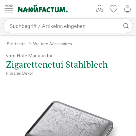
Zum Inhalt springen
Kundenkonto
Merkliste
0,0
Startseite
Weitere Accessoires
vom Hofe Manufaktur
Zigarettenetui Stahlblech
Florales Dekor